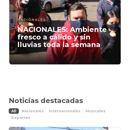
NACIONALES
NACIONALES: Ambiente
fresco a cálido y sin
lluvias toda la semana
Noticias destacadas
All
Nacionales
Internacionales
Musicales
Deportes