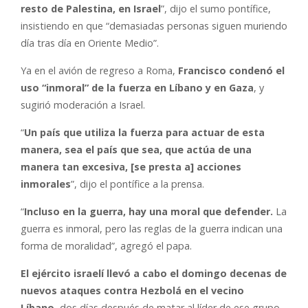
resto de Palestina, en Israel
”, dijo el sumo pontífice,
insistiendo en que “demasiadas personas siguen muriendo
día tras día en Oriente Medio”.
Ya en el avión de regreso a Roma,
Francisco condenó el
uso “inmoral” de la fuerza en Líbano y en Gaza
, y
sugirió moderación a Israel.
“
Un país que utiliza la fuerza para actuar de esta
manera, sea el país que sea, que actúa de una
manera tan excesiva, [se presta a] acciones
inmorales
”, dijo el pontífice a la prensa.
“
Incluso en la guerra, hay una moral que defender.
La
guerra es inmoral, pero las reglas de la guerra indican una
forma de moralidad”, agregó el papa.
El ejército israelí llevó a cabo el domingo decenas de
nuevos ataques contra Hezbolá en el vecino
Líbano,
dos días después de matar al líder de ese grupo,