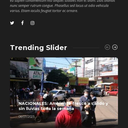
eu sapien condimentum nisi aliquet sodales non et diam. Duis blandit
nunc semper rutrum congue. Phasellus sed lacus ut odio vehicula
varius. Etiam iaculis feugiat tortor ac ornare.
Trending Slider
NACIONALES: Ambiente fresco a cálido y
sin lluvias toda la semana
08/07/2025