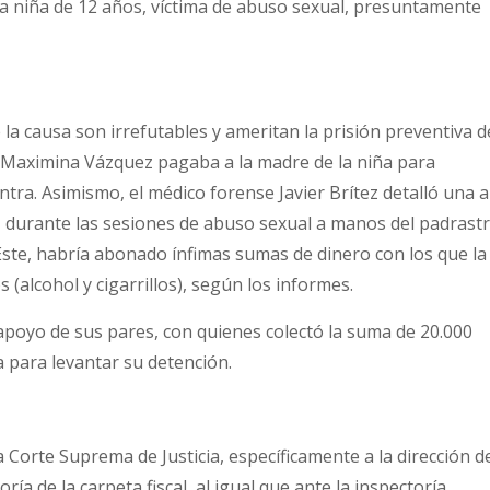
 la niña de 12 años, víctima de abuso sexual, presuntamente
 la causa son irrefutables y ameritan la prisión preventiva d
a Maximina Vázquez pagaba a la madre de la niña para
ra. Asimismo, el médico forense Javier Brítez detalló una a
r, durante las sesiones de abuso sexual a manos del padrast
Este, habría abonado ínfimas sumas de dinero con los que la
 (alcohol y cigarrillos), según los informes.
l apoyo de sus pares, con quienes colectó la suma de 20.000
a para levantar su detención.
a Corte Suprema de Justicia, específicamente a la dirección d
ría de la carpeta fiscal, al igual que ante la inspectoría