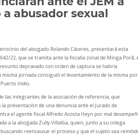
ciarán ante el JEM a
ó a abusador sexual
patrocinio del abogado Rolando Cáceres, presentará esta
42/22, que se tramita ante la fiscalía zonal de Minga Porã, 
presunto depravado con orden de captura se habría
a misma jornada consiguió el levantamiento de la misma por
 Puerto Indio.
e las integrantes de la asociación de referencia, que
la presentación de una denuncia ante el Jurado de
ntra el agente fiscal Alfredo Acosta Heyn por mal desempe
a a la abogada Zully Villalba, quien, junto a su colega
s buscando reencausar el proceso y que el sujeto sea remitid