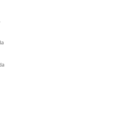
,
la
da