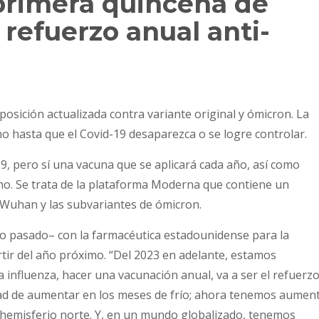
 primera quincena de
 refuerzo anual anti-
osición actualizada contra variante original y ómicron. La
no hasta que el Covid-19 desaparezca o se logre controlar.
9, pero sí una vacuna que se aplicará cada año, así como
rno. Se trata de la plataforma Moderna que contiene un
 Wuhan y las subvariantes de ómicron.
io pasado– con la farmacéutica estadounidense para la
rtir del año próximo. “Del 2023 en adelante, estamos
 influenza, hacer una vacunación anual, va a ser el refuerz
ridad de aumentar en los meses de frío; ahora tenemos aumen
l hemisferio norte. Y, en un mundo globalizado, tenemos