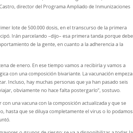
or Castro, director del Programa Ampliado de Inmunizaciones
imer lote de 500.000 dosis, en el transcurso de la primera
cipó. Irán parcelando –dijo– esa primera tanda porque deb
mportamiento de la gente, en cuanto a la adherencia a la
ena de enero. En ese tiempo vamos a recibirla y vamos a
égica con una composición bivariante. La vacunación empeza
zar. Incluso, hay muchas personas que ya han pasado seis
iajar, obviamente no hace falta postergarlo”, sostuvo.
r con una vacuna con la composición actualizada y que se
o, hasta que se diluya completamente el virus o lo podamos
untó.
ayores o grupos de riesgo; se va a disponibilizar a todas la