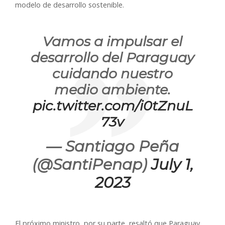
modelo de desarrollo sostenible.
Vamos a impulsar el
desarrollo del Paraguay
cuidando nuestro
medio ambiente.
pic.twitter.com/i0tZnuL
73v
— Santiago Peña
(@SantiPenap)
July 1,
2023
El próximo ministro, por su parte, resaltó que Paraguay