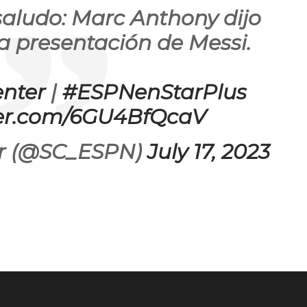
saludo: Marc Anthony dijo
a presentación de Messi.
nter
|
#ESPNenStarPlus
tter.com/6GU4BfQcaV
er (@SC_ESPN)
July 17, 2023