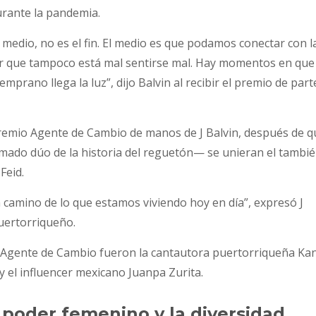
urante la pandemia.
medio, no es el fin. El medio es que podamos conectar con l
ber que tampoco está mal sentirse mal. Hay momentos en que
mprano llega la luz”, dijo Balvin al recibir el premio de part
l premio Agente de Cambio de manos de J Balvin, después de q
mado dúo de la historia del reguetón— se unieran el tambi
Feid.
 camino de lo que estamos viviendo hoy en día”, expresó J
puertorriqueño.
o Agente de Cambio fueron la cantautora puertorriqueña Ka
y el influencer mexicano Juanpa Zurita.
 poder femenino y la diversidad