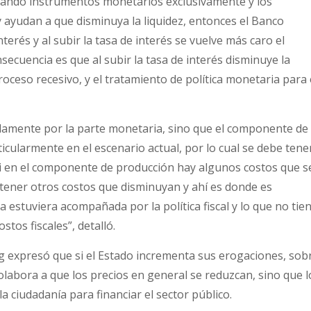
izando instrumentos monetarios exclusivamente y los
ayudan a que disminuya la liquidez, entonces el Banco
nterés y al subir la tasa de interés se vuelve más caro el
nsecuencia es que al subir la tasa de interés disminuye la
oceso recesivo, y el tratamiento de política monetaria para 
solamente por la parte monetaria, sino que el componente de
icularmente en el escenario actual, por lo cual se debe tene
Si en el componente de producción hay algunos costos que s
ener otros costos que disminuyan y ahí es donde es
ia estuviera acompañada por la política fiscal y lo que no tie
tos fiscales”, detalló.
expresó que si el Estado incrementa sus erogaciones, sob
olabora a que los precios en general se reduzcan, sino que l
la ciudadanía para financiar el sector público.