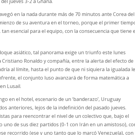
 del jueves 3-2 a Ghana.
navegó en la nada durante más de 70 minutos ante Corea del
omienzo de su aventura en el torneo, porque el primer tiemp
tan esencial para el equipo, con la consecuencia que tiene 
oque asiático, tal panorama exige un triunfo este lunes
a Cristiano Ronaldo y compañía, entre la alerta del efecto de 
dría al límite, hasta el punto de que ni siquiera la igualada l
Enfrente, el conjunto luso avanzará de forma matemática a
en Lusail.
go en el hotel, escenario de un ‘banderazo’, Uruguay
dos anteriores, lejos de la indefinición del pasado jueves.
tas para reencontrar el nivel de un colectivo que, bajo el
 uno de sus diez partidos (0-1 con Irán en un amistoso), co
se recorrido (ese y uno tanto que lo marcó Venezuela), con