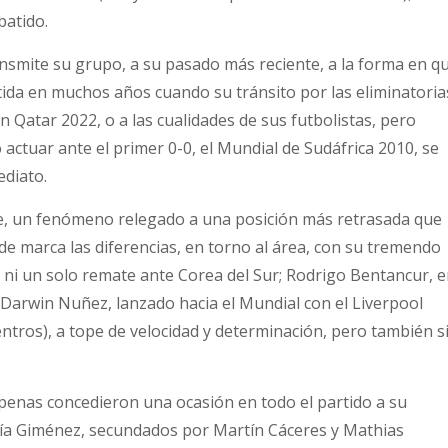
batido.
ansmite su grupo, a su pasado más reciente, a la forma en q
ida en muchos años cuando su tránsito por las eliminatoria
Qatar 2022, o a las cualidades de sus futbolistas, pero
actuar ante el primer 0-0, el Mundial de Sudáfrica 2010, se
diato.
de, un fenómeno relegado a una posición más retrasada que
nde marca las diferencias, en torno al área, con su tremendo
ó ni un solo remate ante Corea del Sur; Rodrigo Bentancur, 
; Darwin Nuñez, lanzado hacia el Mundial con el Liverpool
ntros), a tope de velocidad y determinación, pero también s
penas concedieron una ocasión en todo el partido a su
ría Giménez, secundados por Martín Cáceres y Mathias