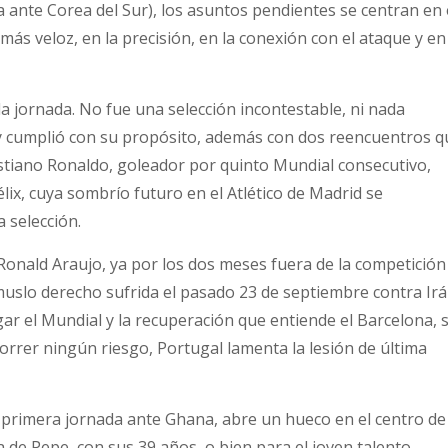
ta ante Corea del Sur), los asuntos pendientes se centran en 
ás veloz, en la precisión, en la conexión con el ataque y en
a jornada. No fue una selección incontestable, ni nada
 y cumplió con su propósito, además con dos reencuentros q
Cristiano Ronaldo, goleador por quinto Mundial consecutivo,
élix, cuya sombrío futuro en el Atlético de Madrid se
 selección.
onald Araujo, ya por los dos meses fuera de la competición
 muslo derecho sufrida el pasado 23 de septiembre contra Irá
gar el Mundial y la recuperación que entiende el Barcelona, 
 correr ningún riesgo, Portugal lamenta la lesión de última
la primera jornada ante Ghana, abre un hueco en el centro de
a de Pepe, con sus 39 años, o bien para el joven talento